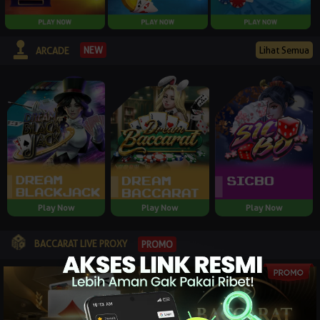
Lihat Semua
NEW
ARCADE
Play Now
Play Now
Play Now
BACCARAT LIVE PROXY
PROMO