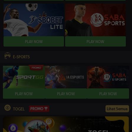
E-SPORTS
Lihat Semua
PROMO
TOGEL