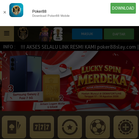
DOWNLOAD
×
Poker88
Download Poker88 Mobile
SH !!! AKSES SELALU LINK RESMI KAMI poker88slay.com | pk
INFO :
HOME
IDN E-LOTTERY
POKER
SLOT GAME
NEW
NEW
SPORTBOOK
LIVE CASINO
IDNLIVE
NEW
ESPORTS
TOGEL
ARCADE
NEW
NEW
NEW
TEMBAK IKAN
IDNRAFFLE
IDNTRADE