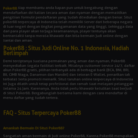
siap membantu anda kapan pun untuk bergabung dengan
Poker88
mendaftarkan diri kalian secara aman dan nyaman dengan memastikan
pengisian formulir pendaftaran yang sudah disediakan dengan benar. Situs
poker88 terpercaya di Indonesia telah memiliki server dari beberapa negara
di luar negeri dengan tingkat pengamanan data yang tinggi, sehingga data
dari para player akan terjaga keamanannya, player tentunya akan
bertransaksi tanpa merasa khawatir dan bisa bermain judi online dengan
santai dan aman.
Poker88 : Situs Judi Online No. 1 Indonesia, Hadiah
Berlimpah
Demi terciptanya suasana permainan yang aman dan nyaman, Poker88
menyediakan segala fasilitas terbaik. Misalnya customer service 24/7, daftar
akun Poker88 gratis, pilihan terbanyak ada di berbagai bank (BCA, BNI, BRI,
BII, CIMB Niaga, Danamon dan Mandiri) dan setoran E-Wallet, penarikan tak
terbatas serta promosi menarik. Situs taruhan online terpercaya di Indonesia
ini juga dilatih untuk tetap profesional dan ramah saat melayani pelanggan
selama 24 jam. Karenanya, Anda tidak perlu khawatir kesulitan saat berjudi
di situs Poker88. Bergabunglah bersama kami dengan cara mendaftar di
menu daftar yang sudah tertera.
FAQ - Situs Terpercaya Poker88
Amankah Bermain Di Situs Poker88?
Sangatlah aman bermain di judi online Poker88, Karena Poker88 merupakan