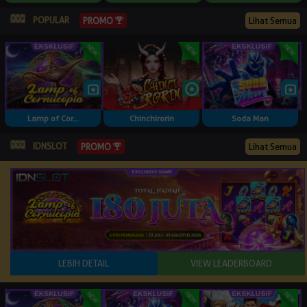
POPULAR
Lihat Semua
PROMO
Lamp of Cor...
Chinchirorin
Soda Man
IDNSLOT
Lihat Semua
PROMO