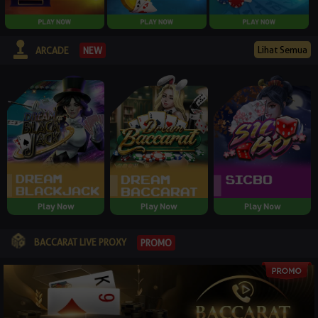
Lihat Semua
NEW
ARCADE
Play Now
Play Now
Play Now
BACCARAT LIVE PROXY
PROMO