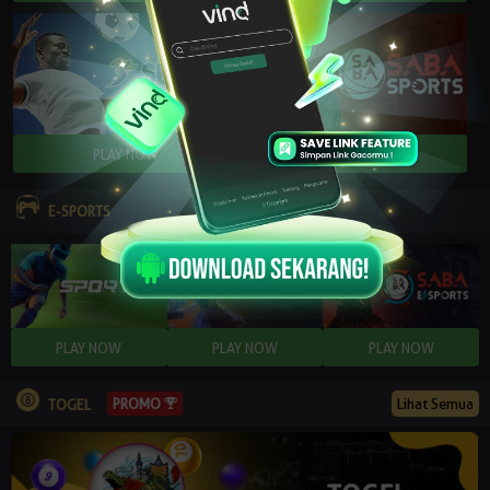
E-SPORTS
Lihat Semua
PROMO
TOGEL