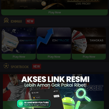
Play Now
NEW
IDNMAX
Play Now
Play Now
Play Now
NEW
SPORTBOOK