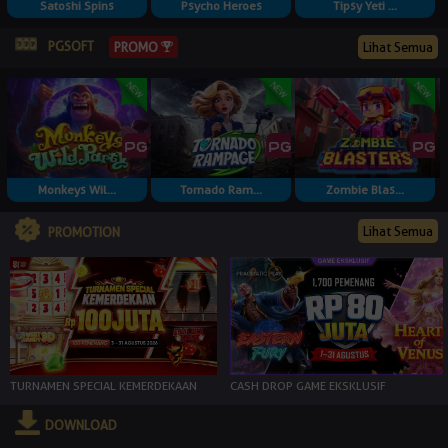
Satoshi Spins
Psycho Heroes
Tipsy Yeti ...
PGSOFT
Lihat Semua
PROMO
Monkeys Wil...
Tornado Ram...
Zombie Blas...
Lihat Semua
PROMOTION
TURNAMEN SPECIAL KEMERDEKAAN
CASH DROP GAME EKSKLUSIF
DOWNLOAD