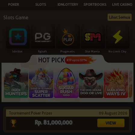
POKER
SLOTS
IDNLOTTERY
SPORTBOOKS
LIVE CASINO
NEW
Slots Game
Lihat Semua
TANGKAS
RTP
DEPOSIT
WITHDRAW
Idnslot
Pgsoft
Pragmatic
Slot Mania
No Limit City
HOT PICK
PROMOSI
RTP up to 97%
DOWNLOAD
REFERRAL
JACKPOT
Tournament Poker Prizes
09 August 2026
VIP MEMBER
Rp. 81,000,000
HUBUNGI KAMI