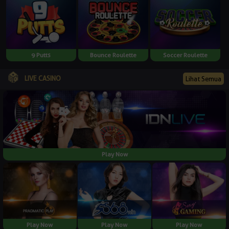
9 Putts
Bounce Roulette
Soccer Roulette
LIVE CASINO
Lihat Semua
Play Now
Play Now
Play Now
Play Now