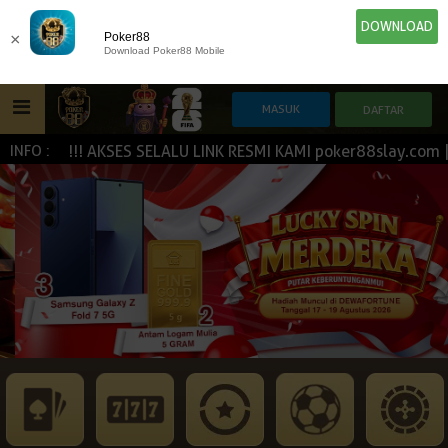
DOWNLOAD
×
Poker88
Download Poker88 Mobile
SH !!! AKSES SELALU LINK RESMI KAMI poker88slay.com | pk
INFO :
HOME
IDN E-LOTTERY
POKER
SLOT GAME
NEW
NEW
SPORTBOOK
LIVE CASINO
IDNLIVE
NEW
ESPORTS
TOGEL
ARCADE
NEW
NEW
NEW
TEMBAK IKAN
IDNRAFFLE
IDNTRADE