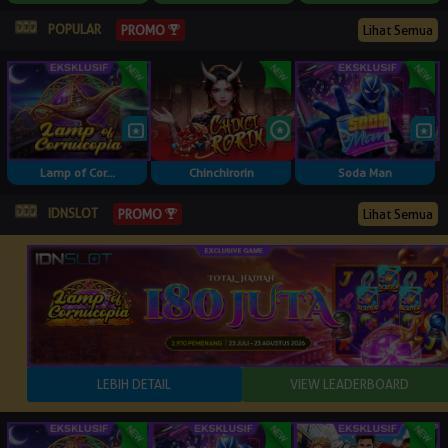
POPULAR
Lihat Semua
PROMO
Lamp of Cor...
Chinchirorin
Soda Man
IDNSLOT
Lihat Semua
PROMO