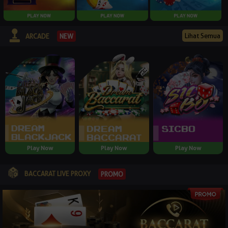
Lihat Semua
NEW
ARCADE
Play Now
Play Now
Play Now
BACCARAT LIVE PROXY
PROMO