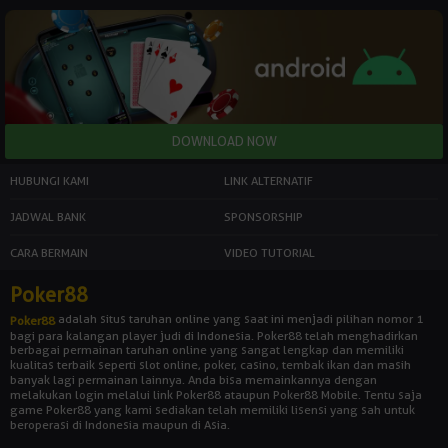
HUBUNGI KAMI
LINK ALTERNATIF
JADWAL BANK
SPONSORSHIP
CARA BERMAIN
VIDEO TUTORIAL
Poker88
adalah situs taruhan online yang saat ini menjadi pilihan nomor 1
Poker88
bagi para kalangan player judi di Indonesia. Poker88 telah menghadirkan
berbagai permainan taruhan online yang sangat lengkap dan memiliki
kualitas terbaik seperti slot online, poker, casino, tembak ikan dan masih
banyak lagi permainan lainnya. Anda bisa memainkannya dengan
melakukan login melalui link Poker88 ataupun Poker88 Mobile. Tentu saja
game Poker88 yang kami sediakan telah memiliki lisensi yang sah untuk
beroperasi di Indonesia maupun di Asia.