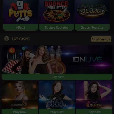
9 Putts
Bounce Roulette
Soccer Roulette
LIVE CASINO
Lihat Semua
Play Now
Play Now
Play Now
Play Now