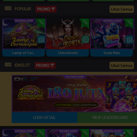
POPULAR
Lihat Semua
PROMO
Lamp of Cor...
Chinchirorin
Soda Man
IDNSLOT
Lihat Semua
PROMO