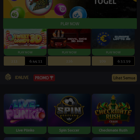
213
6:44:10
226
109
6:51:58
IDNLIVE
Lihat Semua
PROMO
Live Plinko
Spin Soccer
Checkmate Rush