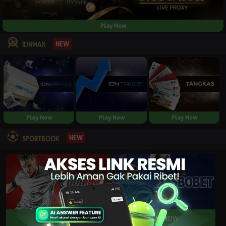
Play Now
NEW
IDNMAX
Play Now
Play Now
Play Now
NEW
SPORTBOOK