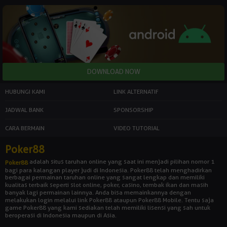
HUBUNGI KAMI
LINK ALTERNATIF
JADWAL BANK
SPONSORSHIP
CARA BERMAIN
VIDEO TUTORIAL
Poker88
adalah situs taruhan online yang saat ini menjadi pilihan nomor 1
Poker88
bagi para kalangan player judi di Indonesia. Poker88 telah menghadirkan
berbagai permainan taruhan online yang sangat lengkap dan memiliki
kualitas terbaik seperti slot online, poker, casino, tembak ikan dan masih
banyak lagi permainan lainnya. Anda bisa memainkannya dengan
melakukan login melalui link Poker88 ataupun Poker88 Mobile. Tentu saja
game Poker88 yang kami sediakan telah memiliki lisensi yang sah untuk
beroperasi di Indonesia maupun di Asia.