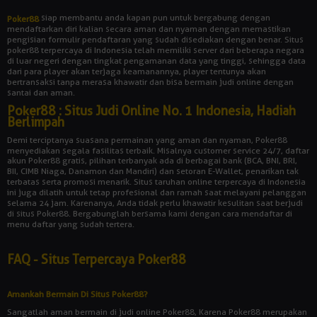
siap membantu anda kapan pun untuk bergabung dengan
Poker88
mendaftarkan diri kalian secara aman dan nyaman dengan memastikan
pengisian formulir pendaftaran yang sudah disediakan dengan benar. Situs
poker88 terpercaya di Indonesia telah memiliki server dari beberapa negara
di luar negeri dengan tingkat pengamanan data yang tinggi, sehingga data
dari para player akan terjaga keamanannya, player tentunya akan
bertransaksi tanpa merasa khawatir dan bisa bermain judi online dengan
santai dan aman.
Poker88 : Situs Judi Online No. 1 Indonesia, Hadiah
Berlimpah
Demi terciptanya suasana permainan yang aman dan nyaman, Poker88
menyediakan segala fasilitas terbaik. Misalnya customer service 24/7, daftar
akun Poker88 gratis, pilihan terbanyak ada di berbagai bank (BCA, BNI, BRI,
BII, CIMB Niaga, Danamon dan Mandiri) dan setoran E-Wallet, penarikan tak
terbatas serta promosi menarik. Situs taruhan online terpercaya di Indonesia
ini juga dilatih untuk tetap profesional dan ramah saat melayani pelanggan
selama 24 jam. Karenanya, Anda tidak perlu khawatir kesulitan saat berjudi
di situs Poker88. Bergabunglah bersama kami dengan cara mendaftar di
menu daftar yang sudah tertera.
FAQ - Situs Terpercaya Poker88
Amankah Bermain Di Situs Poker88?
Sangatlah aman bermain di judi online Poker88, Karena Poker88 merupakan