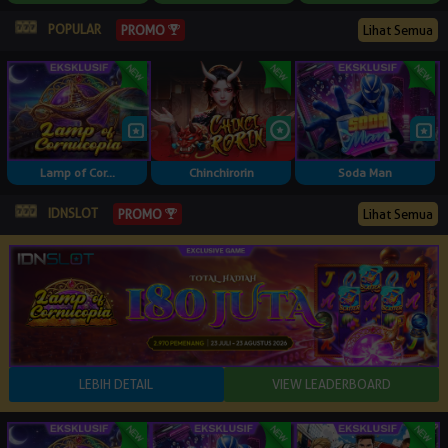
POPULAR
Lihat Semua
PROMO
Lamp of Cor...
Chinchirorin
Soda Man
IDNSLOT
Lihat Semua
PROMO