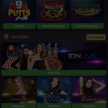
9 Putts
Bounce Roulette
Soccer Roulette
LIVE CASINO
Lihat Semua
Play Now
Play Now
Play Now
Play Now