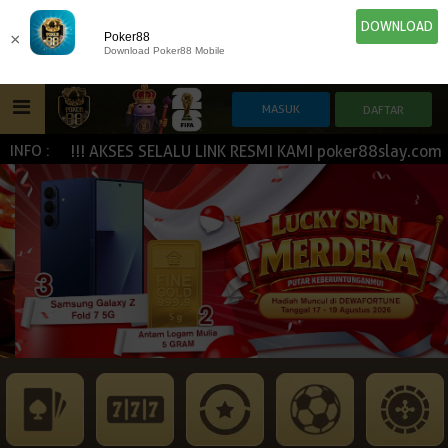
DOWNLOAD
×
Poker88
Download Poker88 Mobile
SH !!! AKSES SELALU LINK RESMI KAMI poker88slay.com | pk
INFO :
HOME
IDN E-LOTTERY
POKER
SLOT GAME
NEW
NEW
SPORTBOOK
LIVE CASINO
IDNLIVE
NEW
ESPORTS
TOGEL
ARCADE
NEW
NEW
NEW
TEMBAK IKAN
IDNRAFFLE
IDNTRADE