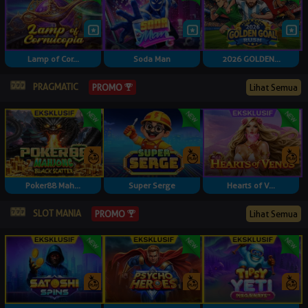
Lamp of Cor...
Soda Man
2026 GOLDEN...
PRAGMATIC
Lihat Semua
PROMO
Poker88 Mah...
Super Serge
Hearts of V...
SLOT MANIA
Lihat Semua
PROMO