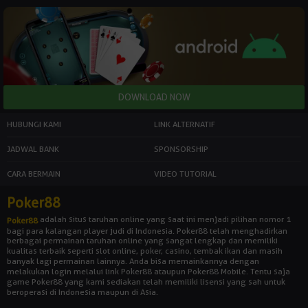
HUBUNGI KAMI
LINK ALTERNATIF
JADWAL BANK
SPONSORSHIP
CARA BERMAIN
VIDEO TUTORIAL
Poker88
adalah situs taruhan online yang saat ini menjadi pilihan nomor 1
Poker88
bagi para kalangan player judi di Indonesia. Poker88 telah menghadirkan
berbagai permainan taruhan online yang sangat lengkap dan memiliki
kualitas terbaik seperti slot online, poker, casino, tembak ikan dan masih
banyak lagi permainan lainnya. Anda bisa memainkannya dengan
melakukan login melalui link Poker88 ataupun Poker88 Mobile. Tentu saja
game Poker88 yang kami sediakan telah memiliki lisensi yang sah untuk
beroperasi di Indonesia maupun di Asia.