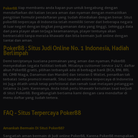
siap membantu anda kapan pun untuk bergabung dengan
Poker88
mendaftarkan diri kalian secara aman dan nyaman dengan memastikan
pengisian formulir pendaftaran yang sudah disediakan dengan benar. Situs
poker88 terpercaya di Indonesia telah memiliki server dari beberapa negara
di luar negeri dengan tingkat pengamanan data yang tinggi, sehingga data
dari para player akan terjaga keamanannya, player tentunya akan
bertransaksi tanpa merasa khawatir dan bisa bermain judi online dengan
santai dan aman.
Poker88 : Situs Judi Online No. 1 Indonesia, Hadiah
Berlimpah
Demi terciptanya suasana permainan yang aman dan nyaman, Poker88
menyediakan segala fasilitas terbaik. Misalnya customer service 24/7, daftar
akun Poker88 gratis, pilihan terbanyak ada di berbagai bank (BCA, BNI, BRI,
BII, CIMB Niaga, Danamon dan Mandiri) dan setoran E-Wallet, penarikan tak
terbatas serta promosi menarik. Situs taruhan online terpercaya di Indonesia
ini juga dilatih untuk tetap profesional dan ramah saat melayani pelanggan
selama 24 jam. Karenanya, Anda tidak perlu khawatir kesulitan saat berjudi
di situs Poker88. Bergabunglah bersama kami dengan cara mendaftar di
menu daftar yang sudah tertera.
FAQ - Situs Terpercaya Poker88
Amankah Bermain Di Situs Poker88?
Sangatlah aman bermain di judi online Poker88, Karena Poker88 merupakan